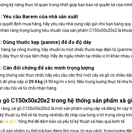
hững kỹ năng thực tế quan trọng nhất giúp bạn bảo vệ quyền lợi của mình
: Yêu cầu Barem của nhà sản xuất
i quyết định mua hàng, hãy yêu cầu nhà cung cấp gửi cho bạn bảng quy 
nhận rằng trọng lượng tiêu chuẩn của sản phẩm C150x50x20x2 là khoản
: Dùng thước kẹp (panme) để đo độ dày
 hàng tại công trường, hãy chuẩn bị một chiếc thước kẹp điện tử (panme)
 dày thực tế của tấm thép. Hãy đo ngẫu nhiên tại nhiều vị trí khác nhau 
: Cân đối chứng để xác minh trọng lượng
ng chứng xác thực nhất, hãy yêu cầu cân thử một cây xà gồ có chiều dài
ồ đó phải xấp xỉ
29.4 kg
(4.90 kg/m x 6m). Nếu trọng lượng thực tế nhẹ h
t câu hỏi và từ chối nhận hàng.
à gồ C150x50x20x2 trong hệ thống sản phẩm xà g
 rằng, xà gồ C150x50x20x2 là một sản phẩm cứng cáp và đáng tin cậy tro
kỹ thuật cụ thể về tải trọng và khẩu độ nhịp của từng vị trí trong công tr
ục
xà gồ C
tổng thể để đảm bảo cả yếu tố kỹ thuật và hiệu quả kinh tế.
u rõ sản phẩm cụ thể mà bạn đang tìm mua, từ quy cách, trọng lượng đến