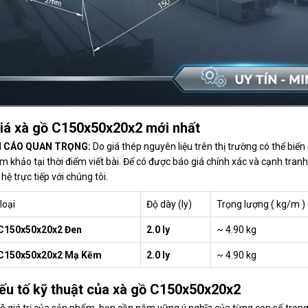
iá xà gồ C150x50x20x2 mới nhất
 CÁO QUAN TRỌNG:
Do giá thép nguyên liệu trên thị trường có thể biế
m khảo tại thời điểm viết bài. Để có được báo giá chính xác và cạnh tranh
 hệ trực tiếp với chúng tôi.
loại
Độ dày (ly)
Trọng lượng ( kg/m )
C150x50x20x2 Đen
2.0 ly
~ 4.90 kg
 C150x50x20x2 Mạ Kẽm
2.0 ly
~ 4.90 kg
ếu tố kỹ thuật của xà gồ C150x50x20x2
rõ giá trị của sản phẩm, bạn cần nắm vững ý nghĩa của từng con số trong