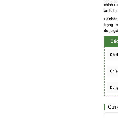
chính xá
an toàn 
Để nhận 
trọng lư
được giả
Các
Có t
Chiề
Dung
Gửi 