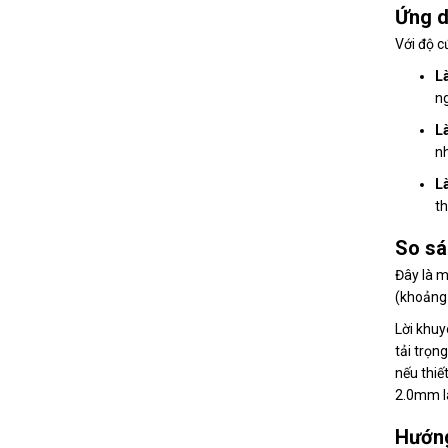
Ứng d
Với độ c
L
ng
L
nh
L
th
So sá
Đây là m
(khoảng 
Lời khuy
tải trọn
nếu thiế
2.0mm là
Hướng