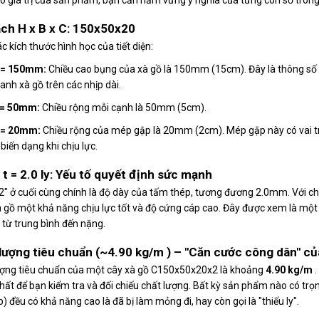
ch H x B x C: 150x50x20
ác kích thước hình học của tiết diện:
 = 150mm:
Chiều cao bụng của xà gồ là 150mm (15cm). Đây là thông số
anh xà gồ trên các nhịp dài.
 = 50mm:
Chiều rộng mỗi cạnh là 50mm (5cm).
 = 20mm:
Chiều rộng của mép gập là 20mm (2cm). Mép gập này có vai t
 biến dạng khi chịu lực.
 t = 2.0 ly: Yếu tố quyết định sức mạnh
2" ở cuối cùng chính là độ dày của tấm thép, tương đương 2.0mm. Với c
 gồ một khả năng chịu lực tốt và độ cứng cáp cao. Đây được xem là một 
g từ trung bình đến nặng.
lượng tiêu chuẩn (~4.90 kg/m ) – "Căn cước công dân" c
ượng tiêu chuẩn của một cây xà gồ C150x50x20x2 là khoảng
4.90 kg/m
.
hất để bạn kiểm tra và đối chiếu chất lượng. Bất kỳ sản phẩm nào có trọ
) đều có khả năng cao là đã bị làm mỏng đi, hay còn gọi là "thiếu ly".