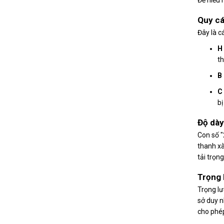
Quy cá
Đây là c
H
th
B
C
bị
Độ dày
Con số "
thanh xà
tải trọn
Trọng 
Trọng l
sở duy n
cho phép