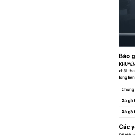
Báo g
KHUYẾN
chất tha
lòng liên
Chủng 
Xà gồ 
Xà gồ
Các y
Để hiểu 