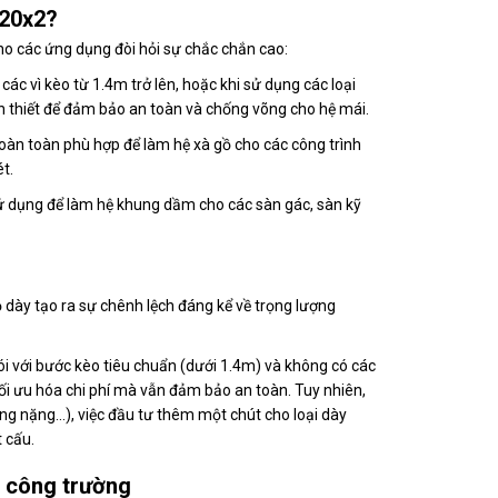
x20x2?
ho các ứng dụng đòi hỏi sự chắc chắn cao:
ác vì kèo từ 1.4m trở lên, hoặc khi sử dụng các loại
n thiết để đảm bảo an toàn và chống võng cho hệ mái.
n toàn phù hợp để làm hệ xà gồ cho các công trình
t.
sử dụng để làm hệ khung dầm cho các sàn gác, sàn kỹ
 dày tạo ra sự chênh lệch đáng kể về trọng lượng
ói với bước kèo tiêu chuẩn (dưới 1.4m) và không có các
ối ưu hóa chi phí mà vẫn đảm bảo an toàn. Tuy nhiên,
ng nặng...), việc đầu tư thêm một chút cho loại dày
 cấu.
i công trường