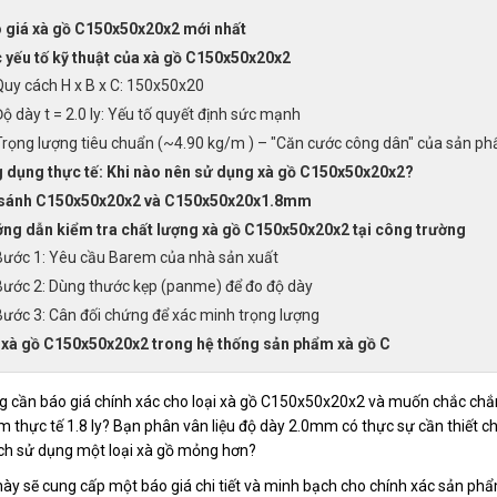
 giá xà gồ C150x50x20x2 mới nhất
 yếu tố kỹ thuật của xà gồ C150x50x20x2
Quy cách H x B x C: 150x50x20
ộ dày t = 2.0 ly: Yếu tố quyết định sức mạnh
Trọng lượng tiêu chuẩn (~4.90 kg/m ) – "Căn cước công dân" của sản p
 dụng thực tế: Khi nào nên sử dụng xà gồ C150x50x20x2?
sánh C150x50x20x2 và C150x50x20x1.8mm
ng dẫn kiểm tra chất lượng xà gồ C150x50x20x2 tại công trường
Bước 1: Yêu cầu Barem của nhà sản xuất
Bước 2: Dùng thước kẹp (panme) để đo độ dày
Bước 3: Cân đối chứng để xác minh trọng lượng
 xà gồ C150x50x20x2 trong hệ thống sản phẩm xà gồ C
 cần báo giá chính xác cho loại xà gồ C150x50x20x2 và muốn chắc chắn 
 thực tế 1.8 ly? Bạn phân vân liệu độ dày 2.0mm có thực sự cần thiết cho
ch sử dụng một loại xà gồ mỏng hơn?
 này sẽ cung cấp một báo giá chi tiết và minh bạch cho chính xác sản ph