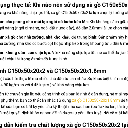
ụng thực tế: Khi nào nên sử dụng xà gồ C150x50
ứng và khả năng chịu lực tốt, xà gồ C150x50x20x2 là lựa chọn lý tưởng c
àm cầu phong cho mái lợp ngói có bước kèo lớn:
Khi khoảng cách giữa c
ói nặng (ngói xi măng, ngói đất nung dày), độ dày 2.0mm là lựa chọn cầ
àm xà gồ cho nhà xưởng, nhà kho khẩu độ trung bình:
Sản phẩm này hoà
à xưởng, nhà kho có bước cột hoặc nhịp kèo trong khoảng từ 5 đến 6 mé
àm khung dầm sàn chịu lực:
Với khả năng chịu lực tốt, nó có thể được 
uật chịu tải trọng ở mức độ trung bình.
nh C150x50x20x2 và C150x50x20x1.8mm
ột câu hỏi thực tế mà nhiều chủ đầu tư cân nhắc. Sự khác biệt 0.2mm độ
4.90 kg/m so với 4.45 kg/m ) và khả năng chịu lực.
ên từ chuyên gia là: nếu công trình của bạn là nhà ở dân dụng, hệ mái ng
g phụ thêm, bạn có thể cân nhắc sử dụng
xà gồ C150x50x20x1.8mm
để t
t kế của bạn có bất kỳ yêu cầu kỹ thuật nào cao hơn (bước kèo lớn, tải trọ
 một quyết định khôn ngoan để có được sự yên tâm tuyệt đối về mặt kết
 dẫn kiểm tra chất lượng xà gồ C150x50x20x2 tạ