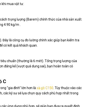
 khi mua vật tư.
cách trọng lượng (Barem) chính thức của nhà sản xuất.
g 4.90 kg/m .
. Đây là công cụ đo lường chính xác giúp bạn kiểm tra
để có kết quả khách quan.
 tiêu chuẩn (thường là 6 mét). Tổng trọng lượng của
ơn đáng kể (vượt quá dung sai), bạn hoàn toàn có
ồ C
ng "gia đình" lớn hơn là
xà gồ C150
. Tùy thuộc vào các
ình, các kỹ sư sẽ lựa chọn quy cách phù hợp nhất trong
 các ứng dụng phù hợp, sẽ giúp bạn đưa ra quyết định