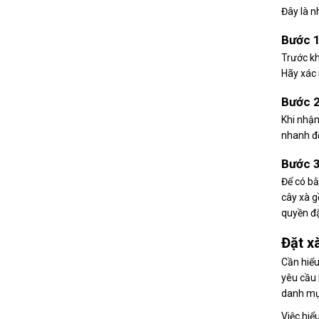
Đây là n
Bước 1
Trước kh
Hãy xác 
Bước 2
Khi nhận
nhanh độ
Bước 3
Để có bằ
cây xà g
quyền đặ
Đặt x
Cần hiểu
yêu cầu 
danh m
Việc hiể