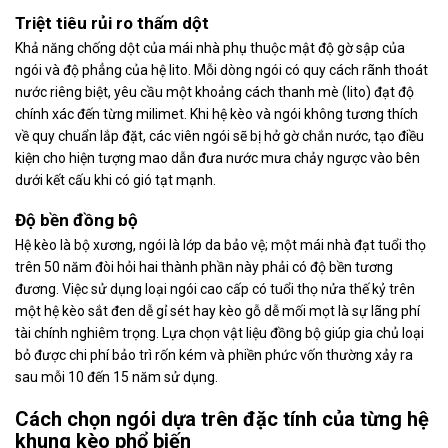
Triệt tiêu rủi ro thấm dột
Khả năng chống dột của mái nhà phụ thuộc mật độ gờ sập của
ngói và độ phẳng của hệ lito. Mỗi dòng ngói có quy cách rãnh thoát
nước riêng biệt, yêu cầu một khoảng cách thanh mè (lito) đạt độ
chính xác đến từng milimet. Khi hệ kèo và ngói không tương thích
về quy chuẩn lắp đặt, các viên ngói sẽ bị hở gờ chắn nước, tạo điều
kiện cho hiện tượng mao dẫn đưa nước mưa chảy ngược vào bên
dưới kết cấu khi có gió tạt mạnh.
Độ bền đồng bộ
Hệ kèo là bộ xương, ngói là lớp da bảo vệ; một mái nhà đạt tuổi thọ
trên 50 năm đòi hỏi hai thành phần này phải có độ bền tương
đương. Việc sử dụng loại ngói cao cấp có tuổi thọ nửa thế kỷ trên
một hệ kèo sắt đen dễ gỉ sét hay kèo gỗ dễ mối mọt là sự lãng phí
tài chính nghiêm trọng. Lựa chọn vật liệu đồng bộ giúp gia chủ loại
bỏ được chi phí bảo trì rốn kém và phiền phức vốn thường xảy ra
sau mỗi 10 đến 15 năm sử dụng.
Cách chọn ngói dựa trên đặc tính của từng hệ
khung kèo phổ biến