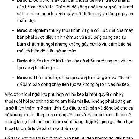
của hệ xà gồ và lito. Chỉ một độ võng nhỏ khoảng vài milimet
sẽ làm hàng ngói bị vênh, gây mất thẩm mỹ và tăng nguy cơ
thấm dột.
Bước 3:
Nghiệm thu kỹ thuật bắn vít gia cố. Lực xiết của máy
bắn phải được điều chỉnh ở mức vừa đủ để gioăng cao su
bám chặt mặt ngói nhưng không gây nứt lỗ vít, đảm bảo hệ
mái có biên độ giãn nở an toàn.
Bước 4:
Kiểm tra độ khít của các gờ chắn nước ngang và dọc
tại các vị trí chồng mí.
Bước 5:
Thử nước trực tiếp tại các vị trí máng xối và đầu hồi
để đảm bảo dòng chảy liên tục và không bị rò rỉ vào hệ kèo.
Việc chọn loại ngói lợp phù hợp với hệ kèo là một quyết định kỹ
thuật đòi hỏi sự chính xác và am hiểu vật liệu, không phải đơn giản
là sở thích thẩm mỹ cảm tính. Sự đầu tư bài bản và đồng bộ cho cả
hệ khung xương thép mạ cường độ cao và lớp ngói tương thích sẽ
mang lại sự bình an cho tổ ấm suốt hàng thập kỷ, giúp gia đình bạn
thoát khỏi nỗi lo về bảo trì và thấm dột.
Để đạt được hiệu quả tốt nhất, bạn nên ưu tiên những gói giải pháp