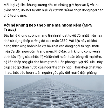
Mỗi loại vật liệu khung xương đều có những giới hạn vật lý và ưu
điểm riêng, đòi hỏi sự am hiểu về cơ tính để lựa chọn dòng ngói bao
phủ tương ứng.
Với hệ khung kèo thép nhẹ mạ nhôm kẽm (MPS
Truss)
Đây là hệ khung xương mang tính linh hoạt tuyệt đối nhất hiện nay
nhờ sử dụng thép cường độ cao mác G550. Vật liệu này có khả
năng thích ứng hoàn hảo với hầu hết các dòng ngói từ ngói màu
hiện đại đến ngói gốm tráng men. Nhờ đặc tính không cong vênh
dưới tác động của nhiệt độ và liên kết hoàn toàn bằng vít mạ kẽm,
hệ kèo thép nhẹ giữ cho bề mặt mái luôn phẳng tuyệt đối. Điều này
giúp các gờ chắn nước của ngói Nhật hay ngói Thái khớp chặt vào
nhau, triệt tiêu hoàn toàn nguồn gốc gây dột mái ở diện phẳng.