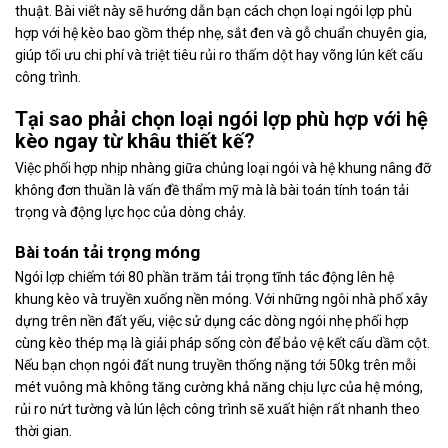
thuật. Bài viết này sẽ hướng dẫn bạn cách chọn loại ngói lợp phù
hợp với hệ kèo bao gồm thép nhẹ, sắt đen và gỗ chuẩn chuyên gia,
giúp tối ưu chi phí và triệt tiêu rủi ro thấm dột hay võng lún kết cấu
công trình.
Tại sao phải chọn loại ngói lợp phù hợp với hệ
kèo ngay từ khâu thiết kế?
Việc phối hợp nhịp nhàng giữa chủng loại ngói và hệ khung nâng đỡ
không đơn thuần là vấn đề thẩm mỹ mà là bài toán tính toán tải
trọng và động lực học của dòng chảy.
Bài toán tải trọng móng
Ngói lợp chiếm tới 80 phần trăm tải trọng tĩnh tác động lên hệ
khung kèo và truyền xuống nền móng. Với những ngôi nhà phố xây
dựng trên nền đất yếu, việc sử dụng các dòng ngói nhẹ phối hợp
cùng kèo thép mạ là giải pháp sống còn để bảo vệ kết cấu dầm cột.
Nếu bạn chọn ngói đất nung truyền thống nặng tới 50kg trên mỗi
mét vuông mà không tăng cường khả năng chịu lực của hệ móng,
rủi ro nứt tường và lún lệch công trình sẽ xuất hiện rất nhanh theo
thời gian.