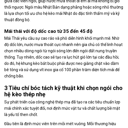
giữa các viên ngói, giúp nước mưa thoát đi êm ái mà không bị gió
thổi ngược. Ngói màu Nhật Bản dạng phẳng hoặc sóng nhỏ thường
là lựa chọn tối ưu cho hệ kèo mái Nhật do đặc tính thẩm mỹ và kỹ
thuật đồng bộ.
Mái thái với độ dốc cao từ 35 đến 45 độ
Mái Thái yêu cầu sự cao ráo và phô diễn hình khối mạnh mẽ. Nhờ
độ dốc lớn, nước mưa thoát cực nhanh nên gia chủ có thể linh hoạt
chọn nhiều dòng ngói từ ngói sóng lớn đến ngói đất nung truyền
thống. Tuy nhiên, dốc cao sẽ tạo ra lực hút gió lớn tại các đầu hồi;
do đó, hệ khung kèo bắt buộc phải được neo giằng chặt vào dầm
bê tông và sử dụng vít inox gia cố 100 phần trăm diện tích mái để
chống bão.
3 Tiêu chí bóc tách kỹ thuật khi chọn ngói cho
hệ kèo thép nhẹ
Sự phát triển của công nghệ thép mạ đã tạo ra các tiêu chuẩn lợp
mái chính xác tuyệt đối, nơi định mức vật tư và chất lượng bề mặt
là yếu tố then chốt.
Đầu tiên là định mức viên trên mỗi mét vuông. Mỗi thương hiệu