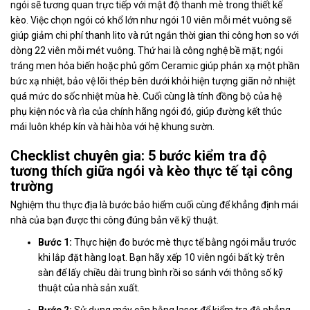
ngói sẽ tương quan trực tiếp với mật độ thanh mè trong thiết kế
kèo. Việc chọn ngói có khổ lớn như ngói 10 viên mỗi mét vuông sẽ
giúp giảm chi phí thanh lito và rút ngắn thời gian thi công hơn so với
dòng 22 viên mỗi mét vuông. Thứ hai là công nghệ bề mặt; ngói
tráng men hỏa biến hoặc phủ gốm Ceramic giúp phản xạ một phần
bức xạ nhiệt, bảo vệ lõi thép bên dưới khỏi hiện tượng giãn nở nhiệt
quá mức do sốc nhiệt mùa hè. Cuối cùng là tính đồng bộ của hệ
phụ kiện nóc và rìa của chính hãng ngói đó, giúp đường kết thúc
mái luôn khép kín và hài hòa với hệ khung sườn.
Checklist chuyên gia: 5 bước kiểm tra độ
tương thích giữa ngói và kèo thực tế tại công
trường
Nghiệm thu thực địa là bước bảo hiểm cuối cùng để khẳng định mái
nhà của bạn được thi công đúng bản vẽ kỹ thuật.
Bước 1:
Thực hiện đo bước mè thực tế bằng ngói mẫu trước
khi lắp đặt hàng loạt. Bạn hãy xếp 10 viên ngói bất kỳ trên
sàn để lấy chiều dài trung bình rồi so sánh với thông số kỹ
thuật của nhà sản xuất.
Bước 2:
Sử dụng máy cân bằng laser để kiểm tra độ phẳng