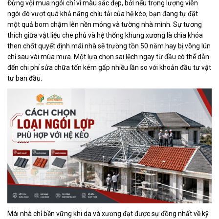
Đừng vội mua ngói chỉ vì màu sắc đẹp, bởi nếu trọng lượng viên
ngói đó vượt quá khả năng chịu tải của hệ kèo, bạn đang tự đặt
một quả bom chậm lên nền móng và tường nhà mình. Sự tương
thích giữa vật liệu che phủ và hệ thống khung xương là chìa khóa
then chốt quyết định mái nhà sẽ trường tồn 50 năm hay bị võng lún
chỉ sau vài mùa mưa. Một lựa chọn sai lệch ngay từ đầu có thể dẫn
đến chi phí sửa chữa tốn kém gấp nhiều lần so với khoản đầu tư vật
tư ban đầu.
Mái nhà chỉ bền vững khi da và xương đạt được sự đồng nhất về kỹ