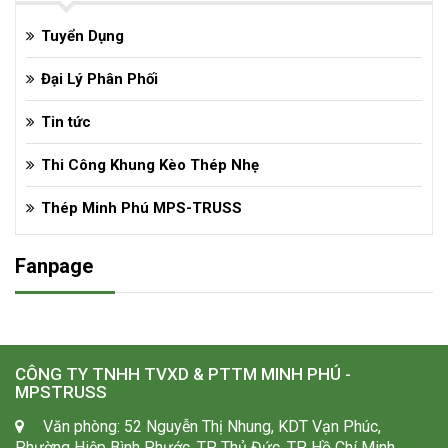
Tuyển Dụng
Đại Lý Phân Phối
Tin tức
Thi Công Khung Kèo Thép Nhẹ
Thép Minh Phú MPS-TRUSS
Fanpage
CÔNG TY TNHH TVXD & PTTM MINH PHÚ -
MPSTRUSS
Văn phòng: 52 Nguyễn Thị Nhung, KDT Vạn Phúc,
Phường Hiệp Bình Phước, TP Thủ Đức, TP Hồ Chí Minh