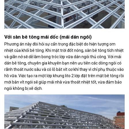
Với sàn bê tông mái dốc (mái dán ngói)
Phương án này đòi hỏi sự cẩn trọng đặc biệt do hiện tượng om
nhiệt của khối bê tông. Khi mặt trời đốt nóng, sàn bê tông tích nhiệt
và giãn nở sẽ dễ làm bong tróc lớp vữa dán ngói thủ công. Với mái
dán bê tông, chuyên gia khuyên bạn nên ưu tiên các dòng ngói có
rãnh thoát nước sâu và có lỗ bắt vít cơ khí thay vì chỉ phụ thuộc vào
hồ vữa. Việc tạo ra một lớp khung lito 2 lớp đặt trên mặt bê tông rồi
mới bắn vít ngói sẽ giúp mái nhà vừa thoát nhiệt tốt, vừa đảm bảo
ngói không bị xê dịch.