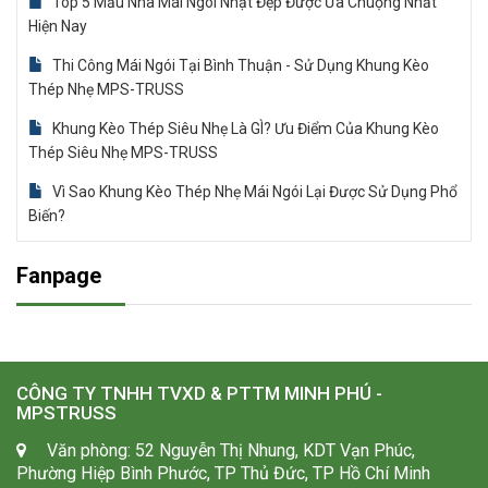
Top 5 Mẫu Nhà Mái Ngói Nhật Đẹp Được Ưa Chuộng Nhất
Hiện Nay
Thi Công Mái Ngói Tại Bình Thuận - Sử Dụng Khung Kèo
Thép Nhẹ MPS-TRUSS
Khung Kèo Thép Siêu Nhẹ Là GÌ? Ưu Điểm Của Khung Kèo
Thép Siêu Nhẹ MPS-TRUSS
Vì Sao Khung Kèo Thép Nhẹ Mái Ngói Lại Được Sử Dụng Phổ
Biến?
Fanpage
CÔNG TY TNHH TVXD & PTTM MINH PHÚ -
MPSTRUSS
Văn phòng: 52 Nguyễn Thị Nhung, KDT Vạn Phúc,
Phường Hiệp Bình Phước, TP Thủ Đức, TP Hồ Chí Minh