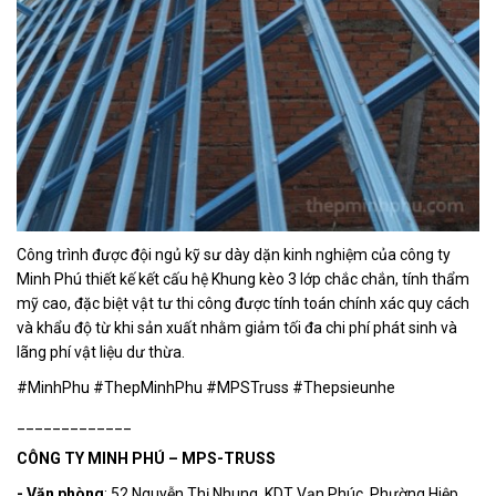
Công trình được đội ngủ kỹ sư dày dặn kinh nghiệm của công ty
Minh Phú thiết kế kết cấu hệ Khung kèo 3 lớp chắc chắn, tính thẩm
mỹ cao, đặc biệt vật tư thi công được tính toán chính xác quy cách
và khẩu độ từ khi sản xuất nhằm giảm tối đa chi phí phát sinh và
lãng phí vật liệu dư thừa.
#MinhPhu #ThepMinhPhu #MPSTruss #Thepsieunhe
_____________
CÔNG TY MINH PHÚ – MPS-TRUSS
- Văn phòng
: 52 Nguyễn Thị Nhung, KDT Vạn Phúc, Phường Hiệp