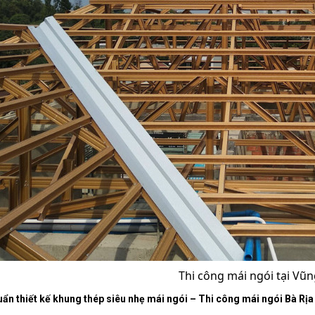
Thi công mái ngói tại Vũn
uẩn thiết kế khung thép siêu nhẹ mái ngói – Thi công mái ngói Bà R