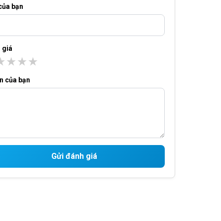
của bạn
 giá
★
★
★
★
ến của bạn
Gửi đánh giá