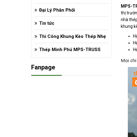
MPS-T
Đại Lý Phân Phối
thị trườ
nhà thép
Tin tức
khung kè
Thi Công Khung Kèo Thép Nhẹ
Hệ
Hệ
Thép Minh Phú MPS-TRUSS
Hệ
Mọi chi 
Fanpage