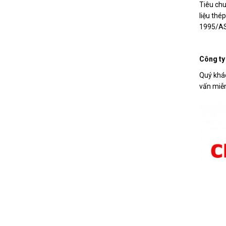
Tiêu chu
liệu th
1995/AS
Công ty
Quý khá
vấn miễn