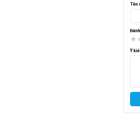
Tên 
Đánh
★
Ý ki