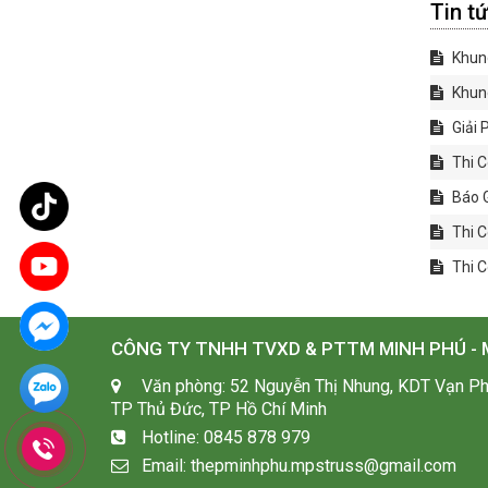
Tin t
Khung
Khung
Giải 
Thi C
Báo G
Thi C
Thi C
CÔNG TY TNHH TVXD & PTTM MINH PHÚ -
Văn phòng: 52 Nguyễn Thị Nhung, KDT Vạn Ph
TP Thủ Đức, TP Hồ Chí Minh
Hotline: 0845 878 979
Email: thepminhphu.mpstruss@gmail.com