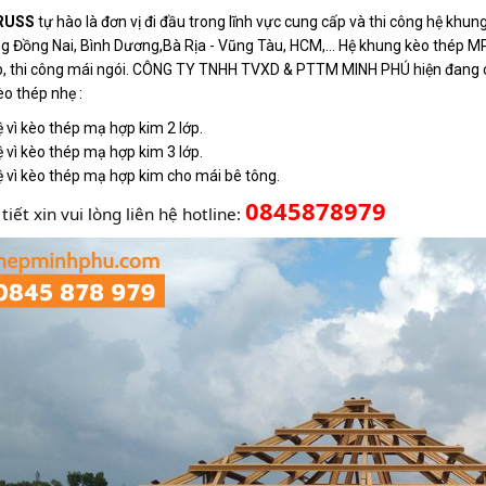
RUSS
tự hào là đơn vị đi đầu trong lĩnh vực cung cấp và thi công hệ khu
ng Đồng Nai, Bình Dương,Bà Rịa - Vũng Tàu, HCM,… Hệ khung kèo thép 
, thi công mái ngói. CÔNG TY TNHH TVXD & PTTM MINH PHÚ hiện đang cun
o thép nhẹ :
 vì kèo thép mạ hợp kim 2 lớp.
 vì kèo thép mạ hợp kim 3 lớp.
 vì kèo thép mạ hợp kim cho mái bê tông.
0845878979
tiết xin vui lòng liên hệ hotline: