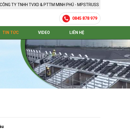
CÔNG TY TNHH TVXD & PTTM MINH PHÚ - MPSTRUSS
0845 878 979
TIN TỨC
VIDEO
LIÊN HỆ
àu