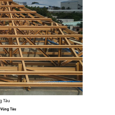
g Tàu
ịa Vũng Tàu