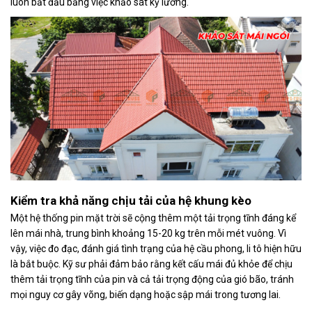
luôn bắt đầu bằng việc khảo sát kỹ lưỡng.
Kiểm tra khả năng chịu tải của hệ khung kèo
Một hệ thống pin mặt trời sẽ cộng thêm một tải trọng tĩnh đáng kể
lên mái nhà, trung bình khoảng 15-20 kg trên mỗi mét vuông. Vì
vậy, việc đo đạc, đánh giá tình trạng của hệ cầu phong, li tô hiện hữu
là bắt buộc. Kỹ sư phải đảm bảo rằng kết cấu mái đủ khỏe để chịu
thêm tải trọng tĩnh của pin và cả tải trọng động của gió bão, tránh
mọi nguy cơ gây võng, biến dạng hoặc sập mái trong tương lai.