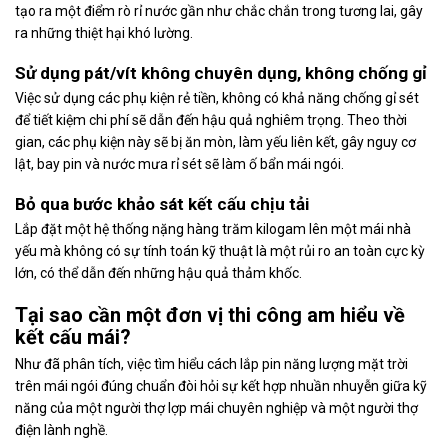
tạo ra một điểm rò rỉ nước gần như chắc chắn trong tương lai, gây
ra những thiệt hại khó lường.
Sử dụng pát/vít không chuyên dụng, không chống gỉ
Việc sử dụng các phụ kiện rẻ tiền, không có khả năng chống gỉ sét
để tiết kiệm chi phí sẽ dẫn đến hậu quả nghiêm trọng. Theo thời
gian, các phụ kiện này sẽ bị ăn mòn, làm yếu liên kết, gây nguy cơ
lật, bay pin và nước mưa rỉ sét sẽ làm ố bẩn mái ngói.
Bỏ qua bước khảo sát kết cấu chịu tải
Lắp đặt một hệ thống nặng hàng trăm kilogam lên một mái nhà
yếu mà không có sự tính toán kỹ thuật là một rủi ro an toàn cực kỳ
lớn, có thể dẫn đến những hậu quả thảm khốc.
Tại sao cần một đơn vị thi công am hiểu về
kết cấu mái?
Như đã phân tích, việc tìm hiểu cách lắp pin năng lượng mặt trời
trên mái ngói đúng chuẩn đòi hỏi sự kết hợp nhuần nhuyễn giữa kỹ
năng của một người thợ lợp mái chuyên nghiệp và một người thợ
điện lành nghề.