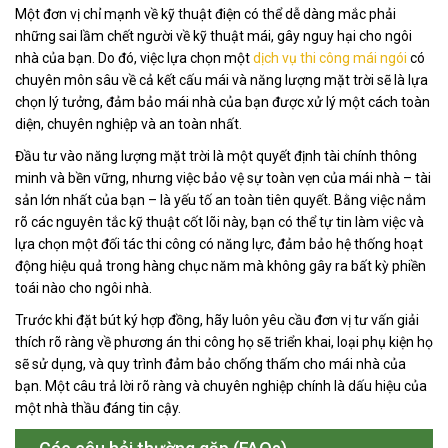
Một đơn vị chỉ mạnh về kỹ thuật điện có thể dễ dàng mắc phải
những sai lầm chết người về kỹ thuật mái, gây nguy hại cho ngôi
nhà của bạn. Do đó, việc lựa chọn một
dịch vụ thi công mái ngói
có
chuyên môn sâu về cả kết cấu mái và năng lượng mặt trời sẽ là lựa
chọn lý tưởng, đảm bảo mái nhà của bạn được xử lý một cách toàn
diện, chuyên nghiệp và an toàn nhất.
Đầu tư vào năng lượng mặt trời là một quyết định tài chính thông
minh và bền vững, nhưng việc bảo vệ sự toàn vẹn của mái nhà – tài
sản lớn nhất của bạn – là yếu tố an toàn tiên quyết. Bằng việc nắm
rõ các nguyên tắc kỹ thuật cốt lõi này, bạn có thể tự tin làm việc và
lựa chọn một đối tác thi công có năng lực, đảm bảo hệ thống hoạt
động hiệu quả trong hàng chục năm mà không gây ra bất kỳ phiền
toái nào cho ngôi nhà.
Trước khi đặt bút ký hợp đồng, hãy luôn yêu cầu đơn vị tư vấn giải
thích rõ ràng về phương án thi công họ sẽ triển khai, loại phụ kiện họ
sẽ sử dụng, và quy trình đảm bảo chống thấm cho mái nhà của
bạn. Một câu trả lời rõ ràng và chuyên nghiệp chính là dấu hiệu của
một nhà thầu đáng tin cậy.