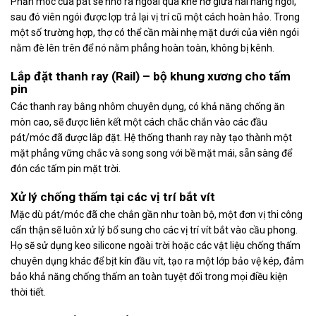
Phần móc của pát sẽ nhô ra ngoài qua khe hở giữa hai hàng ngói,
sau đó viên ngói được lợp trả lại vị trí cũ một cách hoàn hảo. Trong
một số trường hợp, thợ có thể cần mài nhẹ mặt dưới của viên ngói
nằm đè lên trên để nó nằm phẳng hoàn toàn, không bị kênh.
Lắp đặt thanh ray (Rail) – bộ khung xương cho tấm
pin
Các thanh ray bằng nhôm chuyên dụng, có khả năng chống ăn
mòn cao, sẽ được liên kết một cách chắc chắn vào các đầu
pát/móc đã được lắp đặt. Hệ thống thanh ray này tạo thành một
mặt phẳng vững chắc và song song với bề mặt mái, sẵn sàng để
đón các tấm pin mặt trời.
Xử lý chống thấm tại các vị trí bắt vít
Mặc dù pát/móc đã che chắn gần như toàn bộ, một đơn vị thi công
cẩn thận sẽ luôn xử lý bổ sung cho các vị trí vít bắt vào cầu phong.
Họ sẽ sử dụng keo silicone ngoài trời hoặc các vật liệu chống thấm
chuyên dụng khác để bịt kín đầu vít, tạo ra một lớp bảo vệ kép, đảm
bảo khả năng chống thấm an toàn tuyệt đối trong mọi điều kiện
thời tiết.