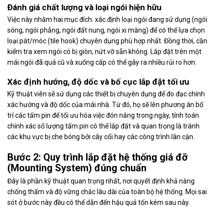
Đánh giá chất lượng và loại ngói hiện hữu
Việc này nhằm hai mục đích: xác định loại ngói đang sử dụng (ngói
sóng, ngói phẳng, ngói đất nung, ngói xi măng) để có thể lựa chọn
loại pát/móc (tile hook) chuyên dụng phù hợp nhất. Đồng thời, cần
kiểm tra xem ngói có bị giòn, nứt vỡ sẵn không. Lắp đặt trên một
mái ngói đã quá cũ và xuống cấp có thể gây ra nhiều rủi ro hơn.
Xác định hướng, độ dốc và bố cục lắp đặt tối ưu
Kỹ thuật viên sẽ sử dụng các thiết bị chuyên dụng để đo đạc chính
xác hướng và độ dốc của mái nhà. Từ đó, họ sẽ lên phương án bố
trí các tấm pin để tối ưu hóa việc đón nắng trong ngày, tính toán
chính xác số lượng tấm pin có thể lắp đặt và quan trọng là tránh
các khu vực bị che bóng bởi cây cối hay các công trình lân cận.
Bước 2: Quy trình lắp đặt hệ thống giá đỡ
(Mounting System) đúng chuẩn
Đây là phần kỹ thuật quan trọng nhất, nơi quyết định khả năng
chống thấm và độ vững chắc lâu dài của toàn bộ hệ thống. Mọi sai
sót ở bước này đều có thể dẫn đến hậu quả tốn kém sau này.