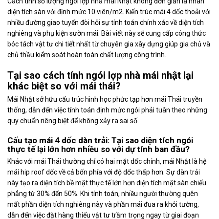
Cách tính số lượng ngói lợp nhà mái Nhật không đơn giản là nhân
diện tích sàn với định mức 10 viên/m2. Kiến trúc mái 4 dốc thoải với
nhiều đường giao tuyến đòi hỏi sự tính toán chính xác về diện tích
nghiêng và phụ kiện sườn mái. Bài viết này sẽ cung cấp công thức
bóc tách vật tư chi tiết nhất từ chuyên gia xây dựng giúp gia chủ và
chủ thầu kiểm soát hoàn toàn chất lượng công trình.
Tại sao cách tính ngói lợp nhà mái nhật lại
khác biệt so với mái thái?
Mái Nhật sở hữu cấu trúc hình học phức tạp hơn mái Thái truyền
thống, dẫn đến việc tính toán định mức ngói phải tuân theo những
quy chuẩn riêng biệt để không xảy ra sai số.
Cấu tạo mái 4 dốc dàn trải: Tại sao diện tích ngói
thực tế lại lớn hơn nhiều so với dự tính ban đầu?
Khác với mái Thái thường chỉ có hai mặt dốc chính, mái Nhật là hệ
mái hip roof dốc về cả bốn phía với độ dốc thấp hơn. Sự dàn trải
này tạo ra diện tích bề mặt thực tế lớn hơn diện tích mặt sàn chiếu
phẳng từ 30% đến 50%. Khi tính toán, nhiều người thường quên
mất phần diện tích nghiêng này và phần mái đua ra khỏi tường,
dẫn đến việc đặt hàng thiếu vật tư trầm trọng ngay từ giai đoạn