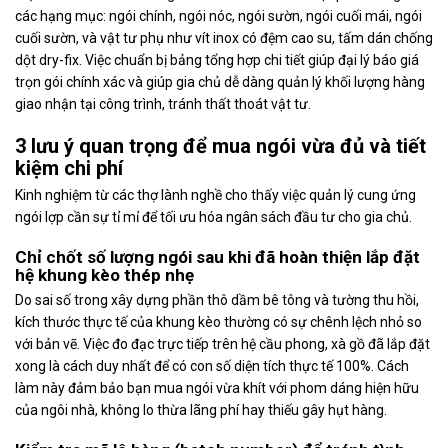
các hạng mục: ngói chính, ngói nóc, ngói sườn, ngói cuối mái, ngói
cuối sườn, và vật tư phụ như vít inox có đệm cao su, tấm dán chống
dột dry-fix. Việc chuẩn bị bảng tổng hợp chi tiết giúp đại lý báo giá
trọn gói chính xác và giúp gia chủ dễ dàng quản lý khối lượng hàng
giao nhận tại công trình, tránh thất thoát vật tư.
3 lưu ý quan trọng để mua ngói vừa đủ và tiết
kiệm chi phí
Kinh nghiệm từ các thợ lành nghề cho thấy việc quản lý cung ứng
ngói lợp cần sự tỉ mỉ để tối ưu hóa ngân sách đầu tư cho gia chủ.
Chỉ chốt số lượng ngói sau khi đã hoàn thiện lắp đặt
hệ khung kèo thép nhẹ
Do sai số trong xây dựng phần thô dầm bê tông và tường thu hồi,
kích thước thực tế của khung kèo thường có sự chênh lệch nhỏ so
với bản vẽ. Việc đo đạc trực tiếp trên hệ cầu phong, xà gồ đã lắp đặt
xong là cách duy nhất để có con số diện tích thực tế 100%. Cách
làm này đảm bảo bạn mua ngói vừa khít với phom dáng hiện hữu
của ngôi nhà, không lo thừa lãng phí hay thiếu gây hụt hàng.