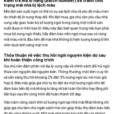
Kiểm tra mã lô hàng (batch number) để tránh tình
trạng mái nhà bị lệch màu
Mỗi đợt sản xuất ngói có thể có sự sai lệch nhẹ về sắc độ màu men
do nhiệt độ lò nung thay đổi. Khi đặt mua, gia chủ cần yêu cầu nhà
cung cấp giao toàn bộ số lượng ngói trong cùng một mã lô sản
xuất được in trên bao bì. Điều này đặc biệt quan trọng nếu bạn phải
mua bổ sung ngói thiếu; hãy đảm bảo viên ngói mua sau có cùng
mã màu với lô đầu tiên để mái nhà không bị hiện tượng loang lổ khi
nhìn dưới ánh sáng mặt trời.
Thỏa thuận về việc thu hồi ngói nguyên kiện dư sau
khi hoàn thiện công trình
Gia chủ nên đàm phán với đại lý cung cấp về chính sách đổi trả ngói
thừa còn nguyên đai nguyên kiện. Thông thường, một đơn vị uy tín
sẽ sẵn sàng thu hồi khoảng 2% đến 3% lượng ngói dư với mức giá
hợp lý. Điều này giúp gia chủ tự tin đặt dư một lượng ngói nhỏ để
đảm bảo tiến độ mà không lo lắng về bài toán tồn kho hay lãng phí
tiền bạc sau khi công trình đã hoàn thành tốt đẹp.
Việc nắm vững cách tính số lượng ngói lợp nhà mái Nhật không chỉ
giúp gia chủ làm chủ ngân sách mà còn giúp thầu thợ đảm bảo tiến
độ thi công thông suốt. Một mái nhà hoàn hảo bắt đầu từ những