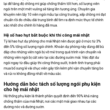
lại để tăng độ chồng mí giúp chống thấm tốt hơn, số lượng viên
ngói trên một mét vuông sẽ tăng lên tương ứng. Chuyên gia
khuyên nên lấy 10 viên ngói mẫu tại công trường, xếp chồng mí đạt
chuẩn rồi đo chiều dài trung bình để tìm ra định mức thực tế chính
xác nhất cho chính lô hàng đã mua.
Hệ số hao hụt bắt buộc khi thi công mái nhật
Tỷ lệ hao hụt dự phòng cho mái Nhật nên được giữ ở mức từ 3%
đến 5% tổng số lượng ngói chính. Khoản dự phòng này dùng để bù
đắp cho những viên ngói bị vỡ mẻ trong quá trình vận chuyển và
những viên ngói bị cắt xéo tại các đường sườn mái. Việc đặt dư
ngói ngay từ đầu giúp thi công thông suốt, tránh tình trạng phải
mua bổ sung lẻ vài chục viên gây tốn kém phí vận chuyển tăng bo
và rủi ro không đồng nhất về màu sắc.
Hướng dẫn bóc tách số lượng ngói phụ kiện
cho hệ mái nhật
Hệ thống phụ kiện là thành phần quyết định đến 90% khả năng
chống thấm của mái Nhật, nơi các mặt mái giao nhau tại các
đường nóc và đường sườn.