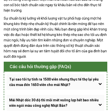
con số bóc tách chuẩn xác ngay từ khâu bản vẽ cho đến thực tế
hiện trường.
Sự chuẩn bị kỹ lưỡng về khối lượng vật tư phối hợp cùng một hệ
khung kèo thép nhẹ chuẩn kỹ thuật chính là nền móng để tạo nên
một công trình bền đẹp vĩnh cửu. Nếu bạn đang gặp khó khăn trong
việc đo đạc hoặc thiết kế hệ khung kèo thép nhẹ sao cho tối ưu định
mức ngói, hãy ưu tiên tìm kiếm những đơn vị chuyên nghiệp. Một
quyết định đúng đắn dựa trên các thông số kỹ thuật chuẩn xác
hôm nay sẽ đem lại sự an tâm tuyệt đối cho tổ ấm của gia đình bạn
suốt đời người.
Các câu hỏi thường gặp (FAQs)
Tại sao tôi tự tính ra 1500 viên nhưng thực tế thợ lại yêu
cầu mua đến 1650 viên cho mái Nhật?
Mái Nhật dốc 30 độ thì mỗi mét vuông lợp hết bao nhiêu
viên ngói màu công nghệ Nhật Bản?