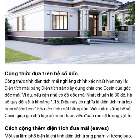
Công thức dựa trên hệ số dốc
Công thức tính diện tích mái nghiêng chính xác nhất hiện nay là:
Diện tích mái bằng Diện tích sàn xây dựng chia cho Cosin của góc
dốc mái. Ví dụ, nếu căn nhà có độ dốc mái Nhật chuẩn là 30 độ, hệ
số quy đổi sẽ là khoảng 1.15. Điều này có nghĩa là diện tích mái lợp
ngói sẽ lớn hơn 15% diện tích mặt bằng sàn. Việc nắm vững hệ số
Cosin giúp gia chủ loại bỏ hoàn toàn việc đoán mò số lượng vật tư.
Cách cộng thêm diện tích đua mái (eaves)
Một sai lầm phổ biến là chỉ tính diện tích trong phạm vi tường bao.