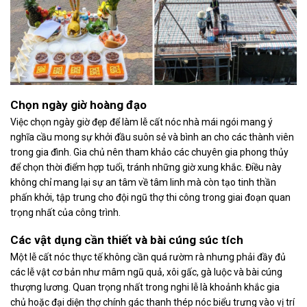
Chọn ngày giờ hoàng đạo
Việc chọn ngày giờ đẹp để làm lễ cất nóc nhà mái ngói mang ý
nghĩa cầu mong sự khởi đầu suôn sẻ và bình an cho các thành viên
trong gia đình. Gia chủ nên tham khảo các chuyên gia phong thủy
để chọn thời điểm hợp tuổi, tránh những giờ xung khắc. Điều này
không chỉ mang lại sự an tâm về tâm linh mà còn tạo tinh thần
phấn khởi, tập trung cho đội ngũ thợ thi công trong giai đoạn quan
trọng nhất của công trình.
Các vật dụng cần thiết và bài cúng súc tích
Một lễ cất nóc thực tế không cần quá rườm rà nhưng phải đầy đủ
các lễ vật cơ bản như mâm ngũ quả, xôi gấc, gà luộc và bài cúng
thượng lương. Quan trọng nhất trong nghi lễ là khoảnh khắc gia
chủ hoặc đại diện thợ chính gác thanh thép nóc biểu trưng vào vị trí