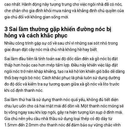
cao nhất. Hành động này tượng trưng cho việc ngôi nhà đã có nóc,
che chắn cho gia đình khỏi mưa nắng và khẳng định chủ quyền của
gia chủ đối với không gian sống mới.
3 Sai lầm thường gặp khiến đường nóc bị
hỏng và cách khắc phục
Nhiều công trình gặp sự cố về sau chỉ vì những sai sót nhỏ trong
giai đoạn đặt cây nóc mà chủ nhà không hề hay biết.
Sai lầm đầu tiên là tính toán sai độ dốc dẫn đến xà gồ nóc bị đặt
thấp hơn hoặc cao hơn mép tấm lợp. Điều này khiến việc lắp đặt
ngói nóc trở nên khập khiễng, tạo ra kẽ hở lớn khiến gió bão dễ dàng
thổi bay ngói bò nóc. Cách khắc phục là phải luôn sử dụng dưỡng
đo độ dốc và kiểm tra sự tương quan giữa xà gồ nóc và lito trước
khi cố định thanh nóc.
Sai lầm thứ hai là sử dụng thanh nóc quá yếu, không đủ tiết diện
chịu lực uốn cho cả hai mặt mái đổ dồn về. Một thanh nóc mỏng sẽ
bị võng ngay sau khi lợp ngói, gây ra hiện tượng lún sụp ở đỉnh mái.
Gia chủ nên yêu cầu nhà thầu sử dụng loại thép có độ dày từ
1.5mm đến 2.0mm cho thanh nóc để đảm bảo sự vững chắc vĩnh