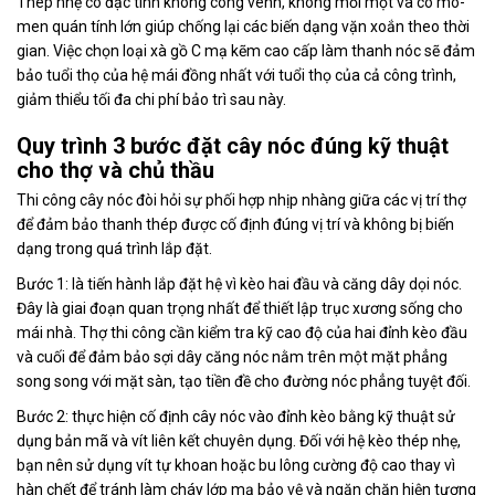
Thép nhẹ có đặc tính không cong vênh, không mối mọt và có mô-
men quán tính lớn giúp chống lại các biến dạng vặn xoắn theo thời
gian. Việc chọn loại xà gồ C mạ kẽm cao cấp làm thanh nóc sẽ đảm
bảo tuổi thọ của hệ mái đồng nhất với tuổi thọ của cả công trình,
giảm thiểu tối đa chi phí bảo trì sau này.
Quy trình 3 bước đặt cây nóc đúng kỹ thuật
cho thợ và chủ thầu
Thi công cây nóc đòi hỏi sự phối hợp nhịp nhàng giữa các vị trí thợ
để đảm bảo thanh thép được cố định đúng vị trí và không bị biến
dạng trong quá trình lắp đặt.
Bước 1: là tiến hành lắp đặt hệ vì kèo hai đầu và căng dây dọi nóc.
Đây là giai đoạn quan trọng nhất để thiết lập trục xương sống cho
mái nhà. Thợ thi công cần kiểm tra kỹ cao độ của hai đỉnh kèo đầu
và cuối để đảm bảo sợi dây căng nóc nằm trên một mặt phẳng
song song với mặt sàn, tạo tiền đề cho đường nóc phẳng tuyệt đối.
Bước 2: thực hiện cố định cây nóc vào đỉnh kèo bằng kỹ thuật sử
dụng bản mã và vít liên kết chuyên dụng. Đối với hệ kèo thép nhẹ,
bạn nên sử dụng vít tự khoan hoặc bu lông cường độ cao thay vì
hàn chết để tránh làm cháy lớp mạ bảo vệ và ngăn chặn hiện tượng