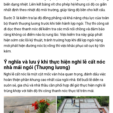
biến dạng nhiệt. Liên kết bằng vít cho phép hệ khung có độ co giãn
nhất định theo nhiệt độ môi trường, giúp tăng độ bền cho kết cấu.
Bước 3: là kiểm tra lại độ đồng phẳng và khả năng chịu lực của toàn
bộ thanh thượng lương trước khi tiến hành lợp ngói. Thợ thi công sẽ
đi dọc theo thanh nóc để kiểm tra các mối nối chồng và đảm bảo
rằng không có điểm nào bị rung lắc. Việc kiểm tra này giúp phát
hiện sớm các lỗi kỹ thuật, tránh trường hợp khi đã lợp ngói nặng
mới phát hiện đường nóc bị võng thì việc khắc phục sẽ cực kỳ tốn
kém.
Ý nghĩa và lưu ý khi thực hiện nghi lễ cất nóc
nhà mái ngói (Thượng lương)
Nghi lễ cất nóc là một cột mốc văn hóa quan trọng, đánh dấu việc
hoàn thiện phần khung cao nhất của ngôi nhà. Để buổi lễ diễn ra
suôn sẻ, gia chủ và nhà thầu cần phối hợp để giờ thực hiện nghi lễ
trùng khớp với tiến độ thi công thanh nóc thực tế trên mái.