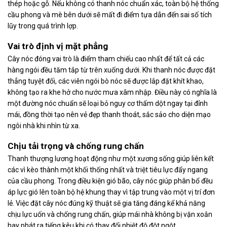
thép hoặc gỗ. Nếu không có thanh nóc chuẩn xác, toàn bộ hệ thống
cầu phong và mè bên dưới sẽ mất đi điểm tựa dẫn đến sai số tích
lũy trong quá trình lợp.
Vai trò định vị mặt phẳng
Cây nóc đóng vai trò là điểm tham chiếu cao nhất để tất cả các
hàng ngói đều tăm tắp từ trên xuống dưới. Khi thanh nóc được đặt
thẳng tuyệt đối, các viên ngói bò nóc sẽ được lắp đặt khít khao,
không tạo ra khe hở cho nước mưa xâm nhập. Điều này có nghĩa là
một đường nóc chuẩn sẽ loại bỏ nguy cơ thấm dột ngay tại đỉnh
mái, đồng thời tạo nên vẻ đẹp thanh thoát, sắc sảo cho diện mạo
ngôi nhà khi nhìn từ xa.
Chịu tải trọng và chống rung chấn
Thanh thượng lương hoạt động như một xương sống giúp liên kết
các vì kèo thành một khối thống nhất và triệt tiêu lực đẩy ngang
của cầu phong. Trong điều kiện gió bão, cây nóc giúp phân bổ đều
áp lực gió lên toàn bộ hệ khung thay vì tập trung vào một vị trí đơn
lẻ. Việc đặt cây nóc đúng kỹ thuật sẽ gia tăng đáng kể khả năng
chịu lực uốn và chống rung chấn, giúp mái nhà không bị vặn xoắn
hay phát ra tiếng kêu khi có thay đổi nhiệt độ đột ngột.