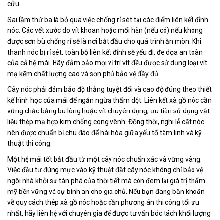
cửu.
Sai lầm thứ ba là bỏ qua việc chống rỉ sét tại các điểm liên kết đỉnh
nóc. Các vết xước do vít khoan hoặc mối hàn (nếu có) nếu không
được sơn bù chống rỉ sẽ là nơi bắt đầu cho quá trình ăn mòn. Khi
thanh nóc bị rỉ sét, toàn bộ liên kết đỉnh sẽ yếu đi, đe dọa an toàn
của cả hệ mái. Hãy đảm bảo mọi vị trí vít đều được sử dụng loại vít
mạ kẽm chất lượng cao và sơn phủ bảo vệ đầy đủ.
Cây nóc phải đảm bảo độ thẳng tuyệt đối và cao độ đúng theo thiết
kế hình học của mái để ngăn ngừa thấm dột. Liên kết xà gồ nóc cần
vững chắc bằng bu lông hoặc vít chuyên dụng, ưu tiên sử dụng vật
liệu thép mạ hợp kim chống cong vênh. Đồng thời, nghi lễ cất nóc
nên được chuẩn bị chu đáo để hài hòa giữa yếu tố tâm linh và kỹ
thuật thi công.
Một hệ mái tốt bắt đầu từ một cây nóc chuẩn xác và vững vàng.
Việc đầu tư đúng mực vào kỹ thuật đặt cây nóc không chỉ bảo vệ
ngôi nhà khỏi sự tàn phá của thời tiết mà còn đem lại giá trị thẩm
mỹ bền vững và sự bình an cho gia chủ. Nếu bạn đang băn khoăn
về quy cách thép xà gồ nóc hoặc cần phương án thi công tối ưu
nhất, hãy liên hệ với chuyên gia để được tư vấn bóc tách khối lượng