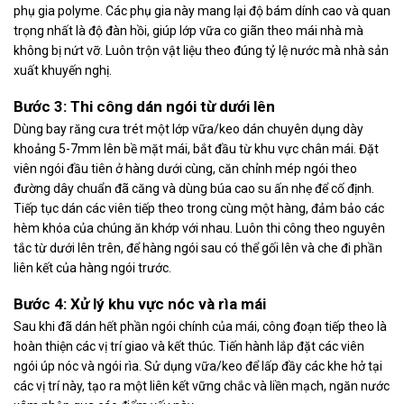
phụ gia polyme. Các phụ gia này mang lại độ bám dính cao và quan
trọng nhất là độ đàn hồi, giúp lớp vữa co giãn theo mái nhà mà
không bị nứt vỡ. Luôn trộn vật liệu theo đúng tỷ lệ nước mà nhà sản
xuất khuyến nghị.
Bước 3: Thi công dán ngói từ dưới lên
Dùng bay răng cưa trét một lớp vữa/keo dán chuyên dụng dày
khoảng 5-7mm lên bề mặt mái, bắt đầu từ khu vực chân mái. Đặt
viên ngói đầu tiên ở hàng dưới cùng, căn chỉnh mép ngói theo
đường dây chuẩn đã căng và dùng búa cao su ấn nhẹ để cố định.
Tiếp tục dán các viên tiếp theo trong cùng một hàng, đảm bảo các
hèm khóa của chúng ăn khớp với nhau. Luôn thi công theo nguyên
tắc từ dưới lên trên, để hàng ngói sau có thể gối lên và che đi phần
liên kết của hàng ngói trước.
Bước 4: Xử lý khu vực nóc và rìa mái
Sau khi đã dán hết phần ngói chính của mái, công đoạn tiếp theo là
hoàn thiện các vị trí giao và kết thúc. Tiến hành lắp đặt các viên
ngói úp nóc và ngói rìa. Sử dụng vữa/keo để lấp đầy các khe hở tại
các vị trí này, tạo ra một liên kết vững chắc và liền mạch, ngăn nước