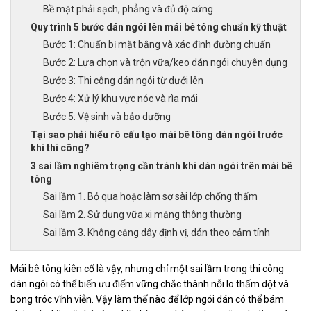
Bề mặt phải sạch, phẳng và đủ độ cứng
Quy trình 5 bước dán ngói lên mái bê tông chuẩn kỹ thuật
Bước 1: Chuẩn bị mặt bằng và xác định đường chuẩn
Bước 2: Lựa chọn và trộn vữa/keo dán ngói chuyên dụng
Bước 3: Thi công dán ngói từ dưới lên
Bước 4: Xử lý khu vực nóc và rìa mái
Bước 5: Vệ sinh và bảo dưỡng
Tại sao phải hiểu rõ cấu tạo mái bê tông dán ngói trước
khi thi công?
3 sai lầm nghiêm trọng cần tránh khi dán ngói trên mái bê
tông
Sai lầm 1. Bỏ qua hoặc làm sơ sài lớp chống thấm
Sai lầm 2. Sử dụng vữa xi măng thông thường
Sai lầm 3. Không căng dây định vị, dán theo cảm tính
Mái bê tông kiên cố là vậy, nhưng chỉ một sai lầm trong thi công
dán ngói có thể biến ưu điểm vững chắc thành nỗi lo thấm dột và
bong tróc vĩnh viễn. Vậy làm thế nào để lớp ngói dán có thể bám