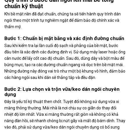
chuẩn kỹ thuật
Khi bề mặt nền đã đạt chuẩn, chúng ta sẽ tiến hành quy trình dán
ngói theo một trình tự nghiêm ngặt để đảm bảo độ chính xác và
thẩm mỹ.
Bước 1: Chuẩn bị mặt bằng và xác định đường chuẩn
Sau khi kiểm tra lại lần cuối độ sạch và phẳng của bề mặt, bước
đầu tiên là xác định các đường định vị. Sử dụng máy laser hoặc ống
cân nước để lấy cốt cao độ chuẩn. Sau đó, dùng dây và bột màu để
búng mực, tạo ra các đường chuẩn ngang và dọc trên bề mặt mái.
Những đường này đóng vai trò như một bộ khung vô hình, đảm bảo
các hàng ngói sau khi dán sẽ thẳng tắp và đều đặn.
Bước 2: Lựa chọn và trộn vữa/keo dán ngói chuyên
dụng
Đây là yếu tố kỹ thuật then chốt. Tuyệt đối không sử dụng vữa xi
măng thông thường. Mái nhà là nơi chịu sự co giãn do thay đổi
nhiệt độ lớn nhất. Vữa xi măng thường rất giòn và không có khả
năng đàn hồi, sẽ nhanh chóng bị nứt gãy và mất độ bám dính. Thay
vào đó, phải sử dụng vữa/keo dán ngói chuyên dụng có bổ sung