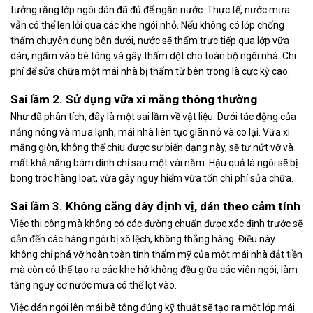
tưởng rằng lớp ngói dán đã đủ để ngăn nước. Thực tế, nước mưa
vẫn có thể len lỏi qua các khe ngói nhỏ. Nếu không có lớp chống
thấm chuyên dụng bên dưới, nước sẽ thấm trực tiếp qua lớp vữa
dán, ngấm vào bê tông và gây thấm dột cho toàn bộ ngôi nhà. Chi
phí để sửa chữa một mái nhà bị thấm từ bên trong là cực kỳ cao.
Sai lầm 2. Sử dụng vữa xi măng thông thường
Như đã phân tích, đây là một sai lầm về vật liệu. Dưới tác động của
nắng nóng và mưa lạnh, mái nhà liên tục giãn nở và co lại. Vữa xi
măng giòn, không thể chịu được sự biến dạng này, sẽ tự nứt vỡ và
mất khả năng bám dính chỉ sau một vài năm. Hậu quả là ngói sẽ bị
bong tróc hàng loạt, vừa gây nguy hiểm vừa tốn chi phí sửa chữa.
Sai lầm 3. Không căng dây định vị, dán theo cảm tính
Việc thi công mà không có các đường chuẩn được xác định trước sẽ
dẫn đến các hàng ngói bị xô lệch, không thẳng hàng. Điều này
không chỉ phá vỡ hoàn toàn tính thẩm mỹ của một mái nhà đắt tiền
mà còn có thể tạo ra các khe hở không đều giữa các viên ngói, làm
tăng nguy cơ nước mưa có thể lọt vào.
Việc dán ngói lên mái bê tông đúng kỹ thuật sẽ tạo ra một lớp mái