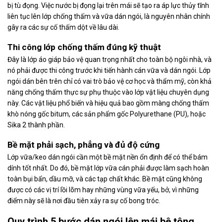
bị tù đọng. Việc nước bị đọng lại trên mái sẽ tạo ra áp lực thủy tĩnh
liên tục lên lớp chống thấm và vữa dán ngói, là nguyên nhân chính
gây ra các sự cố thấm dột về lâu dài.
Thi công lớp chống thấm đúng kỹ thuật
Đây là lớp áo giáp bảo vệ quan trọng nhất cho toàn bộ ngôi nhà, và
nó phải được thi công trước khi tiến hành cán vữa và dán ngói. Lớp
ngói dán bên trên chỉ có vai trò bảo vệ cơ học và thẩm mỹ, còn khả
năng chống thấm thực sự phụ thuộc vào lớp vật liệu chuyên dụng
này. Các vật liệu phổ biến và hiệu quả bao gồm màng chống thấm
khò nóng gốc bitum, các sản phẩm gốc Polyurethane (PU), hoặc
Sika 2 thành phần.
Bề mặt phải sạch, phẳng và đủ độ cứng
Lớp vữa/keo dán ngói cần một bề mặt nền ổn định để có thể bám
dính tốt nhất. Do đó, bề mặt lớp vữa cán phải được làm sạch hoàn
toàn bụi bẩn, dầu mỡ, và các tạp chất khác. Bề mặt cũng không
được có các vị trí lồi lõm hay những vùng vữa yếu, bở, vì những
điểm này sẽ là nơi đầu tiên xảy ra sự cố bong tróc.
Quy trình 5 bước dán ngói lên mái bê tông