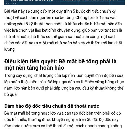
Bài viết này sẽ cung cấp một quy trình 5 bước chi tiết, chuẩn kỹ
thuật về cách dán ngói lên mái bê tông. Chúng tôi sẽ đi sâu vào
những yếu tố kỹ thuật then chốt, từ khâu chuẩn bị bề mặt nền đến
việc lựa chọn vật liệu kết dính chuyên dụng, giúp bạn với tư cách là
chủ nhà hoặc chủ thầu có thể giám sát hoặc thi công một cách
chính xác để tạo ra một mái nhà hoàn hảo cả về thẩm mỹ lẫn chất
lượng.
Điều kiện tiên quyết: Bề mặt bê tông phải là
một nền tảng hoàn hảo
Trong xây dựng, chất lượng của lớp nền luôn quyết định độ bền của
lớp hoàn thiện bên trên. Để lớp ngói dán có thể bền vững hàng chục
năm, lớp nền bên dưới phải đáp ứng ba yêu cầu kỹ thuật không thể
bỏ qua.
Đảm bảo độ dốc tiêu chuẩn để thoát nước
Bề mặt mái bê tông hoặc lớp vữa cán tạo dốc bên trên phải có độ
dốc tối thiểu, thường được khuyến nghị là trên 30 độ. Độ dốc này
đảm bảo nước mưa có thể thoát đi một cách nhanh chóng, không