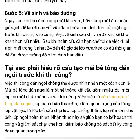
xâm nhập qua các điểm yếu này.
Bước 5: Vệ sinh và bảo dưỡng
Ngay sau khi thi công xong một khu vực, hãy dùng mút ẩm hoặc
giẻ sạch để lau đi các vết vữa/keo thừa còn dính trên bề mặt ngói
trước khi chúng khô cứng. Việc vệ sinh sau khi vữa đã khô sẽ khó
khăn hơn rất nhiều. Sau khi hoàn tất, cần hạn chế tối đa việc đi lại
trên mái trong ít nhất 24 đến 48 giờ để lớp vữa/keo có đủ thời gian
để đạt được cường độ bám dính ban đầu.
Tại sao phải hiểu rõ cấu tạo mái bê tông dán
ngói trước khi thi công?
Việc thi công dán ngói không thể được nhìn nhận một cách đơn lẻ.
Mái bê tông dán ngói là một hệ thống kết cấu gồm nhiều lớp, mỗi
lớp có một chức năng và vai trò riêng. Việc hiểu rõ
cấu tạo mái bê
tông dán ngói
giúp bạn nhận thức được tầm quan trọng của từng
lớp vật liệu, từ lớp kết cấu chịu lực, lớp chống thấm, lớp vữa cán cho
đến lớp ngói hoàn thiện. Nhận thức này sẽ giúp bạn có kế hoạch thi
công và giám sát chặt chẽ hơn, đảm bảo không bỏ sót bất kỳ công
đoạn quan trọng nào.