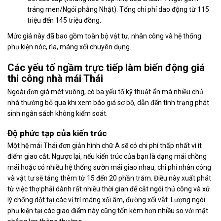
tráng men/Ngói phẳng Nhật): Tổng chi phí dao động từ 115
triệu đến 145 triệu đồng.
Mức giá này đã bao gồm toàn bộ vật tư, nhân công và hệ thống
phụ kiện nóc, rìa, máng xối chuyên dụng.
Các yếu tố ngầm trực tiếp làm biến động giá
thi công nhà mái Thái
Ngoài đơn giá mét vuông, có ba yếu tố kỹ thuật ẩn mà nhiều chủ
nhà thường bỏ qua khi xem báo giá sơ bộ, dẫn đến tình trạng phát
sinh ngân sách không kiểm soát.
Độ phức tạp của kiến trúc
Một hệ mái Thái đơn giản hình chữ A sẽ có chi phí thấp nhất vì ít
điểm giao cắt. Ngược lại, nếu kiến trúc của bạn là dạng mái chồng
mái hoặc có nhiều hệ thống sườn mái giao nhau, chi phí nhân công
và vật tư sẽ tăng thêm từ 15 đến 20 phần trăm. Điều này xuất phát
từ việc thợ phải dành rất nhiều thời gian để cắt ngói thủ công và xử
lý chống dột tại các vị trí máng xối âm, đường xối vắt. Lượng ngói
phụ kiện tại các giao điểm này cũng tốn kém hơn nhiều so với mặt