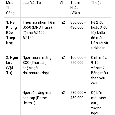
Mục
Loại Vật Tư
Vị
Tham
Thuật
Thi
Khảo
Công
(VNĐ)
1. Hệ
Thép mạ nhôm kẽm
m2
350.000 –
Hệ 2 lớp
Khung
G550 (MPS Truss),
480.000
hoặc 3 lớp
Kèo
độ mạ AZ100 -
tùy khẩu
Thép
AZ150.
độ mái.
Nhẹ
Liên kết vít
tự khoan.
2. Ngói
Ngói màu xi măng
m2
160.000 –
Định mức
Lợp
SCG (Thái Lan)
220.000
9-10
(Vật
hoặc ngói
viên/m2.
Tư)
Nakamura (Nhật).
Bảng màu
theo yêu
cầu.
Ngói sứ tráng men
m2
280.000 –
Độ bền
cao cấp (Prime,
450.000
màu vĩnh
Helen...).
cửu,
xương
ngói