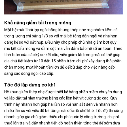
Khả năng giảm tải trọng móng
Một hệ mái Thái lợp ngói bằng khung thép nhẹ mạ nhôm kẽm có
trọng lượng chỉ bằng 1/3 so với mái bê tông dán ngói và nhẹ hơn
đáng kể so với sắt hộp. Điều này cho phép chủ nhà giảm bớt quy
mô kết cấu móng và dầm cột mà vẫn đảm bảo hệ số an toàn. Theo
tính toán của các kỹ sư kết cấu, việc giảm tải trọng mái có thể giúp
gia chủ tiết kiệm từ 10 đến 15 phần trăm chi phí xây dựng thô phần
chân móng, một khoản tiền lớn đủ để bù đắp cho việc nâng cấp
sang các dòng ngói cao cấp.
Tốc độ lắp dựng cơ khí
Hệ khung kèo thép nhẹ được thiết kế bằng phần mềm chuyên dụng
và lắp đặt tại hiện trường bằng các liên kết vít cường độ cao. Quy
trình này nhanh hơn gấp hai lần so với hàn sắt đen và nhanh hơn
nhiều lần so với việc đổ bê tông mái dốc rồi chờ khô. Tốc độ thi công
nhanh giúp gia chủ giảm thiểu chi phí quản lý công trường, chi phí
thuê lán trại và đẩy nhanh tiến độ hoàn thiện tổng thể để sớm đưa