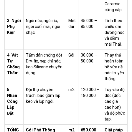
Ceramic
cứng cáp.
3. Ngói
Ngói nóc, ngói rìa,
Mét
45.000 –
Tính theo
Phụ
ngói cuối mái, ngói
dài
85.000
chiều dài
Kiện
chạc.
đường nóc
và diềm
mái Thái.
4. Vật
Tấm dán chống dột
Gói
30.000 –
Thay thế
Tư
Dry-fix, nẹp chỉ nóc,
50.000
hoàn toàn
Chống
keo Silicone chuyên
hồ vữa nề
Thấm
dụng.
nóc truyền
thống.
5.
Đội thợ chuyên
m2
120.000 –
Tùy vào độ
Nhân
trách, bao gồm lắp
180.000
dốc (dốc
Công
kèo và lợp ngói.
cao giá
Lắp
cao hơn)
Đặt
và độ phức
tạp.
TỔNG
Gói Phổ Thông
m2
650.000 –
Giải pháp