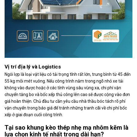
Vị trí địa lý và Logistics
Ngói lợp là loại vật liệu có tải trọng tĩnh rất lớn, trung bình từ 45 đến
55 kg mỗi mét vuông. Nếu công trình nằm trong ngõ nhỏ xe tải
không vào được hoặc ở các tỉnh vùng sâu vùng xa, chi phí vận
chuyển tăng bo và bốc xếp thủ công lên cao sẽ được cộng vào đơn
giá hoàn thiện. Chủ đầu tư cần yêu cầu nhà thầu bóc tách rõ phí
vận chuyển trong báo giá để tránh những tranh cãi về chi phí bốc
xếp ở giai đoạn cuối công trình.
Tại sao khung kèo thép nhẹ mạ nhôm kẽm là
lựa chọn kinh tế nhất trong dài hạn?