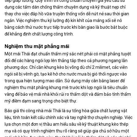
tiếp giáp tường. Quy trình thi công chuẩn chuyên gia yêu cầu sử
dụng các tấm dán chống thấm chuyên dụng và kỹ thuật nẹp chỉ
thay cho việc đắp hồ vữa truyền thống vốn dễ nứt nẻ sau thời gian
ngắn. Việc nghiệm thu kỹ lưỡng độ kín khít của máng xối sê nô
bằng cách thử nước trực tiếp trước khi bàn giao là bước bắt buộc
để khẳng định chất lượng công trình.
Nghiệm thu mặt phẳng mái
Một mái Thái đạt chuẩn thẩm mỹ sắc nét phải có mặt phẳng tuyệt
đối để các hàng ngói lợp lên thẳng tắp theo cả phương ngang lẫn
phương dọc. Chỉ cần khung kèo bị võng dù chỉ 2 milimet, các viên
ngói sẽ bị vênh gờ, tạo kẽ hở cho nước mưa bị gió thổi ngược vào
trong qua hiện tượng mao dẫn. Sử dụng máy cân bằng laser để
nghiệm thu mặt phẳng khung mè trước khi lợp ngói là tiêu chuẩn
vàng để bảo vệ mái nhà khỏi rủi ro thấm dột và đảm bảo tính thẩm
mỹ điềm đạm sang trọng cho biệt thự.
Báo giá thi công nhà mái Thái là sự tổng hòa giữa chất lượng vật
liệu, tính toán kết cấu chính xác và tay nghề thợ chuyên nghiệp. Việc
lựa chọn một đơn vị thầu am hiểu sâu về kỹ thuật khung kèo thép
mạ và có quy trình nghiệm thu rõ ràng sẽ giúp gia chủ sở hữu một