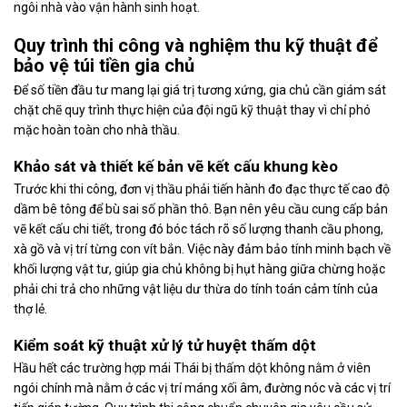
ngôi nhà vào vận hành sinh hoạt.
Quy trình thi công và nghiệm thu kỹ thuật để
bảo vệ túi tiền gia chủ
Để số tiền đầu tư mang lại giá trị tương xứng, gia chủ cần giám sát
chặt chẽ quy trình thực hiện của đội ngũ kỹ thuật thay vì chỉ phó
mặc hoàn toàn cho nhà thầu.
Khảo sát và thiết kế bản vẽ kết cấu khung kèo
Trước khi thi công, đơn vị thầu phải tiến hành đo đạc thực tế cao độ
dầm bê tông để bù sai số phần thô. Bạn nên yêu cầu cung cấp bản
vẽ kết cấu chi tiết, trong đó bóc tách rõ số lượng thanh cầu phong,
xà gồ và vị trí từng con vít bắn. Việc này đảm bảo tính minh bạch về
khối lượng vật tư, giúp gia chủ không bị hụt hàng giữa chừng hoặc
phải chi trả cho những vật liệu dư thừa do tính toán cảm tính của
thợ lẻ.
Kiểm soát kỹ thuật xử lý tử huyệt thấm dột
Hầu hết các trường hợp mái Thái bị thấm dột không nằm ở viên
ngói chính mà nằm ở các vị trí máng xối âm, đường nóc và các vị trí