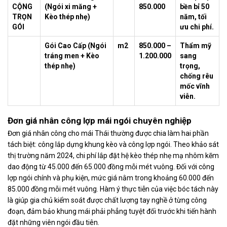
CỘNG
(Ngói xi măng +
850.000
bền bỉ 50
TRỌN
Kèo thép nhẹ)
năm, tối
GÓI
ưu chi phí.
Gói Cao Cấp (Ngói
m2
850.000 –
Thẩm mỹ
tráng men + Kèo
1.200.000
sang
thép nhẹ)
trọng,
chống rêu
mốc vĩnh
viễn.
Đơn giá nhân công lợp mái ngói chuyên nghiệp
Đơn giá nhân công cho mái Thái thường được chia làm hai phần
tách biệt: công lắp dựng khung kèo và công lợp ngói. Theo khảo sát
thị trường năm 2024, chi phí lắp đặt hệ kèo thép nhẹ mạ nhôm kẽm
dao động từ 45.000 đến 65.000 đồng mỗi mét vuông. Đối với công
lợp ngói chính và phụ kiện, mức giá nằm trong khoảng 60.000 đến
85.000 đồng mỗi mét vuông. Hàm ý thực tiễn của việc bóc tách này
là giúp gia chủ kiểm soát được chất lượng tay nghề ở từng công
đoạn, đảm bảo khung mái phải phẳng tuyệt đối trước khi tiến hành
đặt những viên ngói đầu tiên.