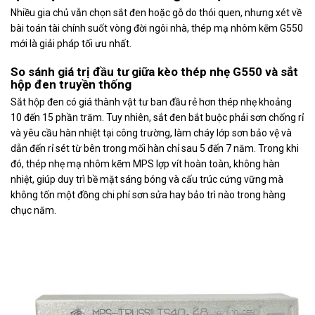
Nhiều gia chủ vẫn chọn sắt đen hoặc gỗ do thói quen, nhưng xét về
bài toán tài chính suốt vòng đời ngôi nhà, thép mạ nhôm kẽm G550
mới là giải pháp tối ưu nhất.
So sánh giá trị đầu tư giữa kèo thép nhẹ G550 và sắt
hộp đen truyền thống
Sắt hộp đen có giá thành vật tư ban đầu rẻ hơn thép nhẹ khoảng
10 đến 15 phần trăm. Tuy nhiên, sắt đen bắt buộc phải sơn chống rỉ
và yêu cầu hàn nhiệt tại công trường, làm cháy lớp sơn bảo vệ và
dẫn đến rỉ sét từ bên trong mối hàn chỉ sau 5 đến 7 năm. Trong khi
đó, thép nhẹ mạ nhôm kẽm MPS lợp vít hoàn toàn, không hàn
nhiệt, giúp duy trì bề mặt sáng bóng và cấu trúc cứng vững mà
không tốn một đồng chi phí sơn sửa hay bảo trì nào trong hàng
chục năm.